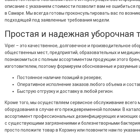
описание с указанием стоимости позволит вам не ошибиться п
в Самаре. Мы всегда готовы проконсультировать вас по возни
подходящей под заявленные требования модели.
Простая и надежная уборочная 
Viper – это качественное, долговечное и производительное об
общественных мест, предприятий, образовательных и медицинс
познакомиться с полным ассортиментом продукции этого бренд
изготовителем, поэтому формируем обоснованные и разумные 
Постоянное наличие позиций в резерве;
Оперативное исполнение заказов любого объема и соста
Быструю отгрузку и доставку в любой регион.
Кроме того, мы осуществляем сервисное обслуживание всего 
оборудования в случае его преждевременной поломки. В катал
ассортимент профессиональных дезинфицирующих и моющих с
с существующими загрязнениями и болезнетворными бактериям
просто положите товар в Корзину или позвоните нам по указан