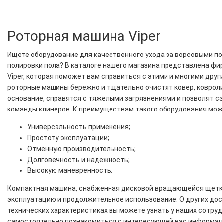
Роторная машина Viper
Ищете оборудование для качественного ухода за ворсовыми по
полировки пола? В каталоге нашего магазина представлена фи
Viper, которая поможет вам справиться с этими и многими дру
роторные машины бережно и тщательно очистят ковер, ковроли
основание, справятся с тяжелыми загрязнениями и позволят 
команды клинеров. К преимуществам такого оборудования мож
Универсальность применения;
Простоту эксплуатации;
Отменную производительность;
Долговечность и надежность;
Высокую маневренность.
Компактная машина, снабженная дисковой вращающейся щетк
эксплуатацию и продолжительное использование. О других до
технических характеристиках вы можете узнать у наших сотруд
самостоятельно познакомиться с интересующей вас информаци