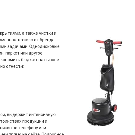
крытиями, а также чистки и
рменная техника от бренда
гими задачами. Однодисковые
н, паркет или другое
сэкономить бюджет на вызове
но отнести:
ой, выдержит интенсивную
стоинствах продукции и
ников по телефону или
ей прямо на сайте. Подробное