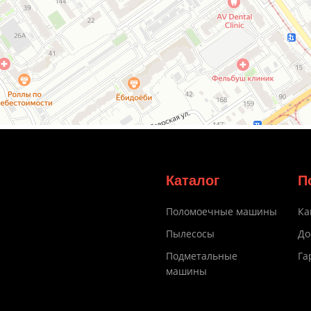
Каталог
П
Поломоечные машины
Ка
Пылесосы
До
Подметальные
Га
машины